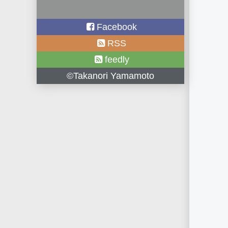
Facebook
RSS
feedly
©Takanori Yamamoto