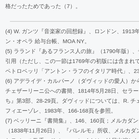
格だったためであった（7）。
(4) W. ガンツ『音楽家の回想録』、ロンドン、1913
ン・オペラ 給与台帳、MOA NY。
(5) ラランド『あるフランス人の旅』（1790年版
引用（ただし、この一節は1769年の初版には含まれ
ペトロベッリ「アントン・ラフのイタリア時代」、23
(6) アデライデ・カルパーノ（ダヴィッドの愛人）
チェザーリーニ公への書簡、1814年5月28日、セ
ち』第3部、28-29頁。ダヴィッドについては、R.
フィエーゾレ、1983年、166-168頁を参照。
(7) ベッリーニ『書簡集』、146、160頁；メルカ
（1838年11月26日）、『パレルモ』所収、メルカ