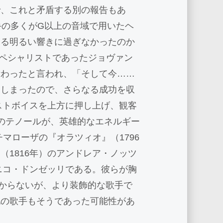
で、これと矛盾する別の報告もあ
手の多くがG以上の音域で用いたヘ
うる明るい響きに過ぎなかったのか
スペシャリストであったジョヴァン
備わったと言われ、「そして今……
てしまったので、さらなる成功を収
ストボイスを上方に押し上げ、観客
のテノールが、英雄的なエネルギー
マローザの『オラツィオ』（1796
1816年）のアンドレア・ノッツ
ニコ・ドンゼッリである。彼らが胸
からないが、より装飾的な歌手で
他の歌手もそうであった可能性があ