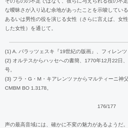
そのものの不足ではなく、彼らに与えられる役の不
な曖昧さが入り込む余地があったことを示唆してい
あるいは男性の役を演じる女性（さらに言えば、女
した女性）を通じて。
(1) A. パラッツェスキ『19世紀の版画』、フィレンツェ、
(2) オルテスからハッセへの書簡、1770年12月22日、MCCV 
号。
(3) フラ・G・M・キアレンツァからマルティーニ神父
CMBM BO 1.3178。
176/177
声の最高音域には、確かに不変の魅力があるようだ。人