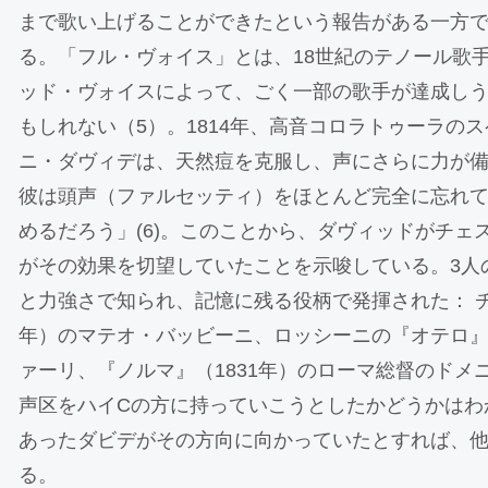
まで歌い上げることができたという報告がある一方
る。「フル・ヴォイス」とは、18世紀のテノール歌
ッド・ヴォイスによって、ごく一部の歌手が達成し
もしれない（5）。1814年、高音コロラトゥーラの
ニ・ダヴィデは、天然痘を克服し、声にさらに力が
彼は頭声（ファルセッティ）をほとんど完全に忘れ
めるだろう」(6)。このことから、ダヴィッドがチェ
がその効果を切望していたことを示唆している。3人
と力強さで知られ、記憶に残る役柄で発揮された： チ
年）のマテオ・バッビーニ、ロッシーニの『オテロ』（
ァーリ、『ノルマ』（1831年）のローマ総督のドメ
声区をハイCの方に持っていこうとしたかどうかはわ
あったダビデがその方向に向かっていたとすれば、
る。