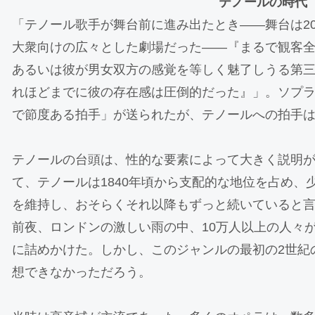
テノールの時代
「テノール歌手が舞台前に進み出たとき――舞台は2
大衆向けの広々とした劇場だった――『まるで観客
あるいは彼が男女双方の感覚を等しく魅了しうる第
れほどまでに彼の存在感は圧倒的だった』」。ソプ
で節度ある拍手」が送られたが、テノールへの拍手は「
テノールの台頭は、性的な要素によって大きく説明
て、テノールは1840年頃から支配的な地位を占め、少
を維持し、おそらくそれ以降もずっと続いていると
前夜、ロンドンの激しい雨の中、10万人以上の人々
に詰めかけた。しかし、このジャンルの最初の2世紀
想できなかっただろう。