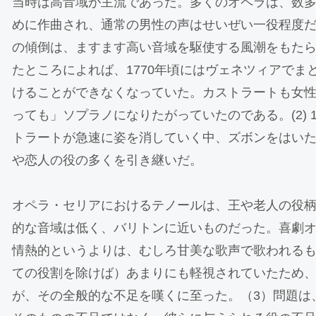
当時は高音域が主流であった。多くのオペラは、数
めに作曲され、通常の男性の声はせいぜい一役程度だ
の傾倒は、ますます高い音域を駆使する風潮をもた
たところによれば、1770年頃にはヴェネツィアでま
けることができなくなっていた。カストラートも女
っても」ソプラノになりたがっていたのである。(2) 1
トラートが急速に姿を消していく中、ズボンをはい
や恋人の役の多くを引き継いだ。
オペラ・セリアにおけるテノールは、王や老人の役
的な音域は低く、バリトンに近いものだった。喜劇
情熱的というよりは、むしろ甘美な歌声で歌われる
ての役割を除けば）あまりにも軽視されていたため、1
が、その全般的な不足を嘆くに至った。（3）問題は