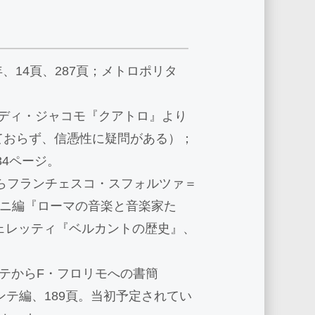
年、14頁、287頁；メトロポリタ
）、ディ・ジャコモ『クアトロ』より
ておらず、信憑性に疑問がある）；
4ページ。
からフランチェスコ・スフォルツァ＝
ラーニ編『ローマの音楽と音楽家た
 チェレッティ『ベルカントの歴史』、
ダンテからF・フロリモへの書簡
ダンテ編、189頁。当初予定されてい