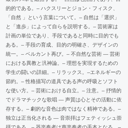
的的である。– ハクスリーとジョン・フィスク、
「自然 」という言葉について。– 自然は「選択」
と「進歩」によって自らを説明する。– 芸術家は
計画の単位であり、手段であると同時に目的でも
ある。– 手段の育成、目的の明確さ、デザインの
統一。– ベルカント再び。– 不自然な芸術 — 芸術
における異教と汎神論。– 理想を実現するための
学生の闘いの詳細。– リラックス。–エネルギーの
節約。– 性格描写の道具である声の呼吸とソフト
な使い方。– 芸術における自立。– 注意。– 抒情的
でドラマチックな歌唱 — 声質は心とその活動に依
存する。– 劇的な音色は肉ではなく精神である。–
独立は正当化される — 音崇拝はフェティッシュ崇
拝である。– 器楽奏者は声楽奏者の手本となる。–