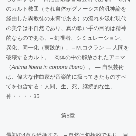
のカルト教団（それ自体がグノーシス的汎神論を
経由した異教徒の末裔である）の流れを汲む現代
の美学は不自然であり、真の歌い手の目的は精神
的なものである。– 幻視者、シミュレーション、
異化、同一化（実践的）。– M.コクラン — 人間を
破壊するカルト。– 肉体の中の解放されたアニマ
（
Anima libera in corpore libero
）。 — 自然芸術
は、偉大な作曲家が音楽的に扱ってきたものすべ
てを包含する：人間、生、死、継続的な生、
神・・・・35
第5章
最初の4章を総括する。– 自然は包括的であり、目