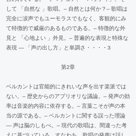
して 「自然な 」歌唱。– 自然とは何か？– 歌唱は
完全に涙声でもユーモラスでもなく、客観的にみ
て特徴的で威厳のあるものである。– 特徴的な外
見と 「心地よい 」外見。– 普遍的な表現と特殊な
表現 — 「声の出し方」と単調さ・・・・3
第2章
ベルカントは官能的にきれいな声を出す楽派では
ない。– 歴史からのアプリオリな議論。– 発声の効
率は音楽的内容に依存する。– 言葉こそが声の本
当の源である。– ベルカントに関する誤った理論
— 声は脳のしもべ。– 現代の歌唱は、間違った考
えに基づいている。すなわち、歌唱の発声は話し