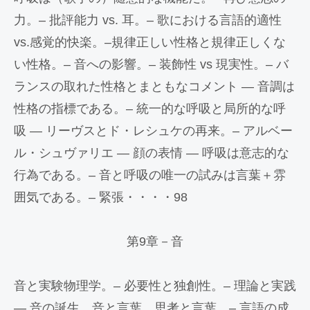
力。– 批評能力 vs. 耳。– 歌における言語的適性
vs.感覚的快楽。–規律正しい性格と規律正しくな
い性格。– 音への影響。– 装飾性 vs 現実性。– バ
ランスの取れた性格とまともなコメント — 音調は
性格の指標である。– 統一的な呼吸と局所的な呼
吸 — リーヴスとド・レシュケの再来。– アルベー
ル・シュヴァリエ — 顔の表情 — 呼吸は意志的な
行為である。– 音と呼吸の唯一の試みは言葉＋雰
囲気である。– 緊張・・・・98
第9章－音
音と実験物理学。– 必要性と独創性。– 理論と実践
— 音の誕生、音と言葉、思考と言葉。– 言語の成