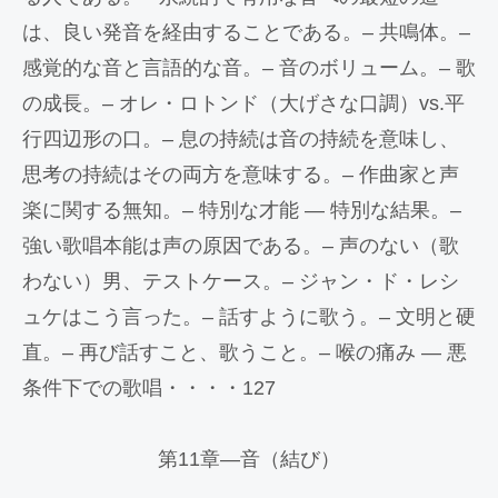
は、良い発音を経由することである。– 共鳴体。–
感覚的な音と言語的な音。– 音のボリューム。– 歌
の成長。– オレ・ロトンド（大げさな口調）vs.平
行四辺形の口。– 息の持続は音の持続を意味し、
思考の持続はその両方を意味する。– 作曲家と声
楽に関する無知。– 特別な才能 — 特別な結果。–
強い歌唱本能は声の原因である。– 声のない（歌
わない）男、テストケース。– ジャン・ド・レシ
ュケはこう言った。– 話すように歌う。– 文明と硬
直。– 再び話すこと、歌うこと。– 喉の痛み — 悪
条件下での歌唱・・・・127
第11章―音（結び）