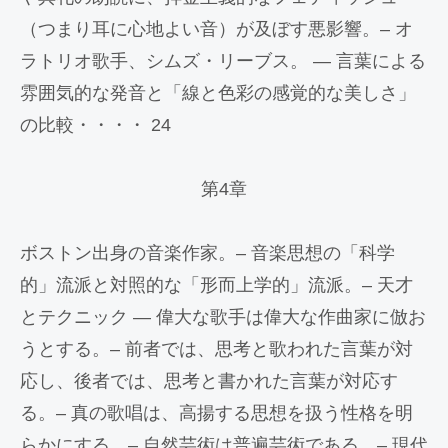
（つまり耳に心地よい音）が及ぼす悪影響。– オ
ラトリオ歌手、シムズ・リーブス。 — 言葉による
雰囲気的な発音と「線と色彩の感覚的な美しさ」
の比較・・・・ 24
第4章
ボストン出身の音楽作家。– 音楽思想の「科学
的」流派と対照的な「形而上学的」流派。– 天才
とテクニック — 偉大な歌手は偉大な作曲家に倣お
うとする。– 前者では、思考と歌われた言葉が対
応し、後者では、思考と書かれた言葉が対応す
る。– 真の歌唱は、高揚する思想を扱う性格を明
らかにする。– 自然芸術は普遍芸術である。– 現代