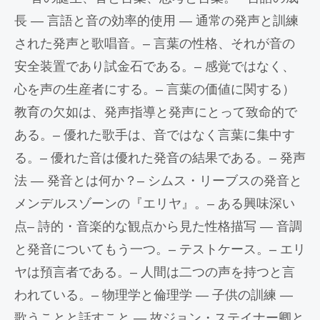
長 — 言語と音の効率的使用 — 通常の発声と訓練
された発声と歌唱音。– 言葉の性格、それが音の
安全装置であり試金石である。– 感覚ではなく、
心を声の生産者にする。– 言葉の価値に関する）
教育の欠如は、発声指導と発声にとって致命的で
ある。– 優れた歌手は、音ではなく言葉に集中す
る。– 優れた音は優れた発音の結果である。– 発声
法 — 発音とは何か？– シムス・リーブスの発音と
メンデルスゾーンの『エリヤ』。– ある興味深い
点– 詩的・音楽的な観点から見た性格描写 — 音調
と発音についてもう一つ。– テストケース。– エリ
ヤは預言者である。– 人間は二つの声を持つと言
われている。– 物理学と倫理学 — 子供の訓練 —
歌うことと話すこと — 故ジョン・ステイナー卿と