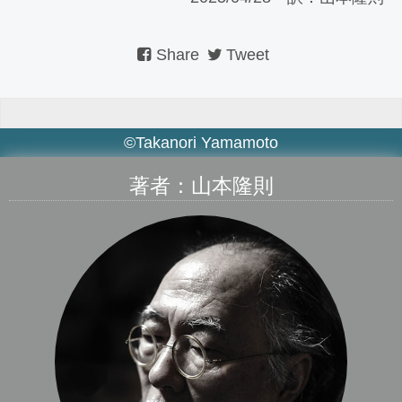
Share
Tweet
©Takanori Yamamoto
著者：山本隆則