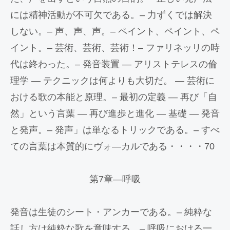
には精神活動が不可欠である。– 力ずくでは解決
しない。– 声、声、声。– ペイント、ペイント、ペ
イント。– 芸術、芸術、芸術！– ファリネッリの時
代は終わった。– 発音装置 — アリストテレスの倫
理学 — テクニックは何よりも大切だ。 — 芸術に
おける歌の本能と原理。– 最初の定義 — 再び「自
然」という言葉 — 再び進歩と進化 — 基礎 — 発音
と発声。– 発声」は単なるトリックである。– すべ
ての言葉は本質的にヴォ―カルである・・・・70
第7章―呼吸
発音は生徒のシート・アンカーである。– 純粋な
話し方は純粋な歌を意味する。– 呼吸における一