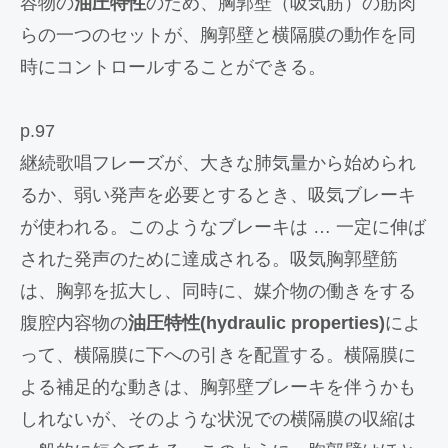
容物の
油圧特性
のため、胸郭壁（吸気筋）の筋肉
らの一つのセットが、胸郭壁と横隔膜の動作を同
時にコントロールすることができる。
p.97
継続歌唱フレーズが、大きな肺気量から始められ
るか、弱い発声を必要とするとき、吸気ブレーキ
が使われる。このようなブレーキは … 一定に伸ば
された発声のために達成される。吸気胸郭壁筋
は、胸郭を拡大し、同時に、媒介物の働きをする
腹腔内容物の
油圧特性(hydraulic properties)
によ
って、横隔膜に下への引きを配置する。横隔膜に
よる補足的な動きは、胸郭壁ブレーキを伴うかも
しれないが、そのような状況での横隔膜の収縮は