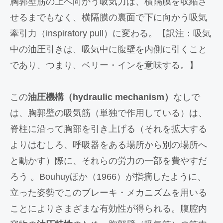
胸郭壁筋の上へ向かう吸気力は、横隔膜を収縮さ
せるまでもなく、横隔膜の裏面で下に向かう吸気
牽引力（inspiratory pull）に変わる。【訳注：吸気
中の油圧引きは、吸気中に腹壁を内側に引くこと
であり、つまり、ベリー・インを意味する。】
この
油圧機構（hydraulic mechanism）
なしで
は、胸郭壁の吸気筋（単独で作用している）は、
脊柱に沿って胸部を引き上げる（それを拡大する
よりはむしろ、呼吸器をある場所から別の場所へ
と動かす）際に、それらの労力の一部を費やすだ
ろう 。Bouhuyほか（1966）が指摘したように、
立った姿勢でこのブレーキ・メカニズムを用いる
ことによりさまざまな有効性が得られる。腹腔内