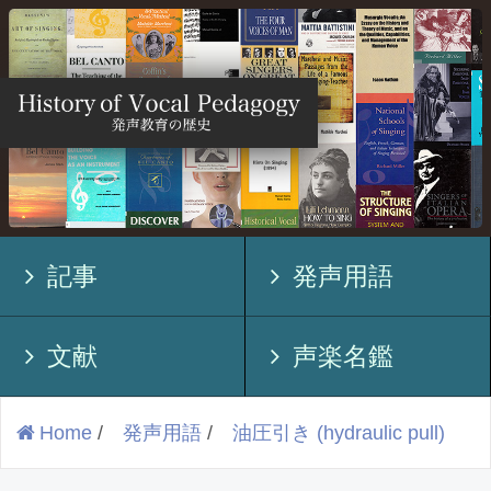
記事
発声用語
文献
声楽名鑑
Home
/
発声用語
/
油圧引き (hydraulic pull)