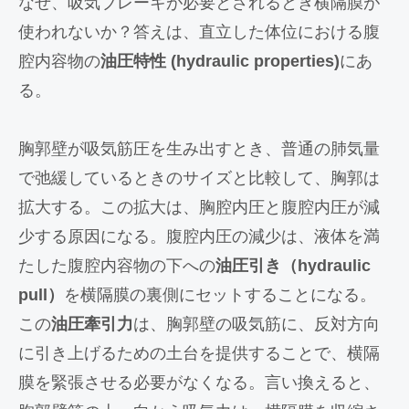
なぜ、吸気ブレーキが必要とされるとき横隔膜が
使われないか？答えは、直立した体位における腹
腔内容物の
油圧特性 (hydraulic properties)
にあ
る。
胸郭壁が吸気筋圧を生み出すとき、普通の肺気量
で弛緩しているときのサイズと比較して、胸郭は
拡大する。この拡大は、胸腔内圧と腹腔内圧が減
少する原因になる。腹腔内圧の減少は、液体を満
たした腹腔内容物の下への
油圧引き（hydraulic
pull）
を横隔膜の裏側にセットすることになる。
この
油圧牽引力
は、胸郭壁の吸気筋に、反対方向
に引き上げるための土台を提供することで、横隔
膜を緊張させる必要がなくなる。言い換えると、