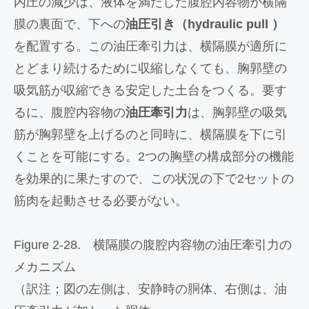
内圧の減少は、液体を満たした腹腔内容物が横隔
膜の裏面で、下への
油圧引き（hydraulic pull ）
を配置する。この油圧牽引力は、横隔膜が適所に
とどまり続けるために収縮しなくても、胸郭壁の
吸気筋が収縮できる安定した土台をつくる。要す
るに、腹腔内容物の
油圧牽引力
は、胸郭壁の吸気
筋が胸郭壁を上げるのと同時に、横隔膜を下に引
くことを可能にする。2つの胸壁の構成部分の機能
を効果的に果たすので、この状況の下で2セットの
筋肉を起動させる必要がない。
Figure 2-28. 横隔膜の腹腔内容物の油圧牽引力の
メカニズム
（訳注；図の左側は、安静時の胴体、右側は、油