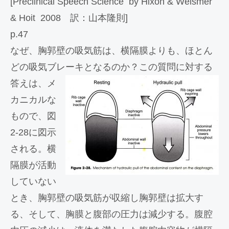
[Preclinical Speech Science by Hixon & Weismer
& Hoit 2008 訳：山本隆則]
p.47
なぜ、胸郭壁の吸気筋は、横隔膜よりも、ほとん
どの吸気ブレーキとなるのか？この質問に対する
答えは、
メ
カニカルな
もので、図
2-28に図示
される。横
隔膜が活動
していない
とき、胸郭壁の吸気筋が収縮し胸郭壁は拡大す
る、そして、胸膜と腹部の圧力は減少する。腹腔