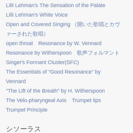
Lilli Lehman's The Sensation of the Palate
Lilli Lehman's White Voice
Open and Covered Singing （開いた歌唱とカヴ
ァーされた歌唱）
open throat
Resonance by W. Vennard
Resonance by Witherspoon
歌声フォルマント
Singer's Formant Cluster(SFC)
The Essentials of "Good Resonance" by
Vennard
"The Lift of the Breath" by H. Witherspoon
The Velo-pharyngeal Axis
Trumpet lips
Trumpet Principle
シソーラス