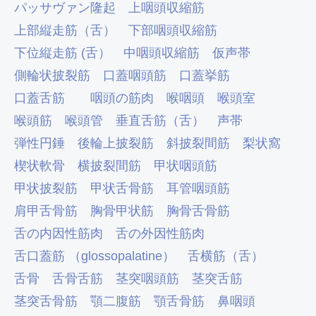
パッサヴァン隆起
上咽頭収縮筋
上部縦走筋（舌）
下部咽頭収縮筋
下位縦走筋 (舌）
中咽頭収縮筋
仮声帯
側輪状披裂筋
口蓋咽頭筋
口蓋挙筋
口蓋舌筋
咽頭の筋肉
喉咽頭
喉頭室
喉頭筋
喉頭管
垂直舌筋（舌）
声帯
弾性円錘
後輪上披裂筋
斜披裂間筋
梨状窩
楔状軟骨
横披裂間筋
甲状咽頭筋
甲状披裂筋
甲状舌骨筋
耳管咽頭筋
肩甲舌骨筋
胸骨甲状筋
胸骨舌骨筋
舌の内因性筋肉
舌の外因性筋肉
舌口蓋筋 （glossopalatine）
舌横筋（舌）
舌骨
舌骨舌筋
茎突咽頭筋
茎突舌筋
茎突舌骨筋
顎二腹筋
顎舌骨筋
鼻咽頭