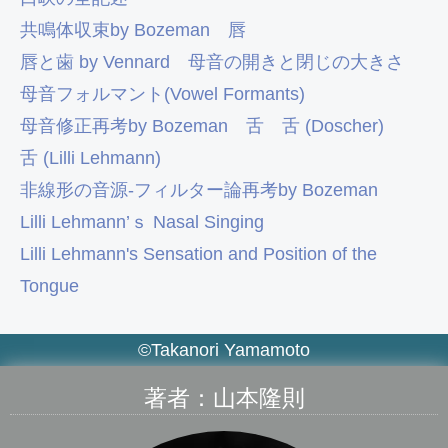
共鳴体収束by Bozeman
唇
唇と歯 by Vennard
母音の開きと閉じの大きさ
母音フォルマント(Vowel Formants)
母音修正再考by Bozeman
舌
舌 (Doscher)
舌 (Lilli Lehmann)
非線形の音源-フィルター論再考by Bozeman
Lilli Lehmann’ｓ Nasal Singing
Lilli Lehmann's Sensation and Position of the
Tongue
©Takanori Yamamoto
著者：山本隆則