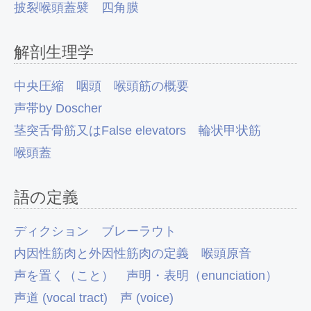
披裂喉頭蓋襞
四角膜
解剖生理学
中央圧縮
咽頭
喉頭筋の概要
声帯by Doscher
茎突舌骨筋又はFalse elevators
輪状甲状筋
喉頭蓋
語の定義
ディクション
ブレーラウト
内因性筋肉と外因性筋肉の定義
喉頭原音
声を置く（こと）
声明・表明（enunciation）
声道 (vocal tract)
声 (voice)