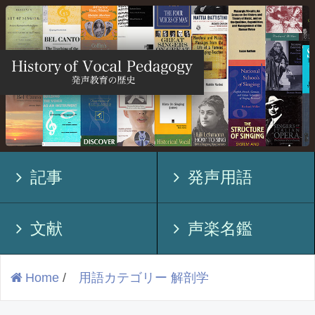
記事
発声用語
文献
声楽名鑑
Home
/
用語カテゴリー 解剖学