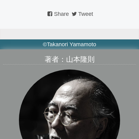
Share
Tweet
©Takanori Yamamoto
著者：山本隆則