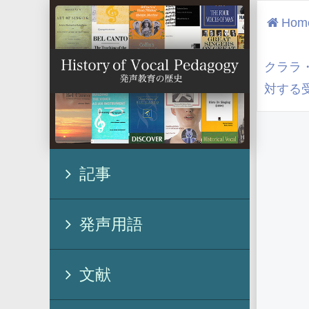
Hom
クララ・
対する
記事
発声用語
文献