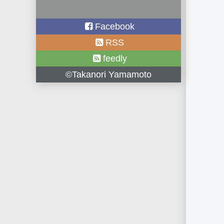
Facebook
RSS
feedly
©Takanori Yamamoto