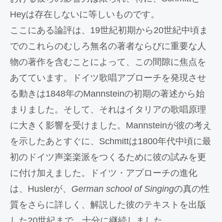
Heyは存在しないに等しいものです。
ここにある論評は、19世紀初期から20世紀中頃ま
でのこれらのむしろ無名の著者ならびに重要な人
物の著作を含むことによって、この間隙に焦点を
あてています。ドイツ歌唱アプローチを発現させ
る動きは1848年のMannsteinの初期の著述から始
まりました。そして、それはイタリアの歌唱原理
に大きく影響を受けました。Mannsteinが彼の考え
を示したあとすぐに、Schmittは1800年代中頃に最
初のドイツ声楽楽派をつくるために彼の試みを更
に付け加えました。ドイツ・アプローチの進化
は、Huslerが、
German school of Singing
の真の性
質をさらに詳しく、解説した彼のテキストを出版
した20世紀まで、十分に継続しました。