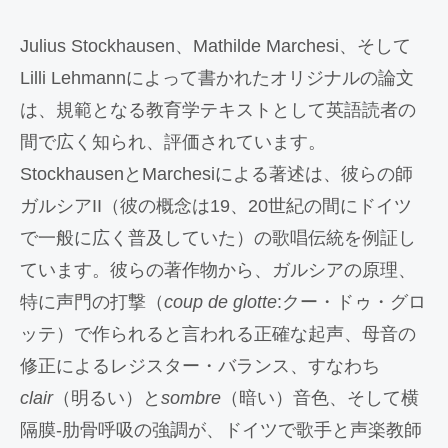
Julius Stockhausen、Mathilde Marchesi、そして
Lilli Lehmannによって書かれたオリジナルの論文
は、規範となる教育学テキストとして英語読者の
間で広く知られ、評価されています。
StockhausenとMarchesiによる著述は、彼らの師
ガルシアII（彼の概念は19、20世紀の間にドイツ
で一般に広く普及していた）の歌唱伝統を例証し
ています。彼らの著作物から、ガルシアの原理、
特に声門の打撃（
coup de glotte
:クー・ドゥ・グロ
ッテ）で作られると言われる正確な起声、母音の
修正によるレジスター・バランス、すなわち
clair
（明るい）と
sombre
（暗い）音色、そして横
隔膜‐肋骨呼吸の強調が、ドイツで歌手と声楽教師