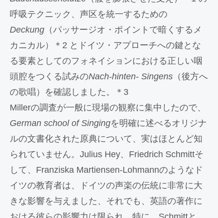
呼吸テクニック、声区を統一するための
Deckung
（パッサージオ・ポイントで暗くするメ
カニカル）＊2 とドイツ・アプローチへの鍵とな
る要素としてのフォネイションにおける正しい咽
頭腔をつくる試みの
Nach-hinten- Singens
（後方へ
の歌唱）を確認しました。＊3
Millerの調査が一般に現場の観察に集中したので、
German school of Singing
を明確に述べるオリジナ
ルの文書化された原典について、実はほとんど知
られていません。Julius Hey、Friedrich Schmittそ
して、Franziska Martiensen-Lohmannのようなド
イツの教育者は、ドイツの声楽の伝統に非常に大
きな影響を与えました、それでも、英語の著作に
おける彼らの影響力は限られ、特に、Schmittと