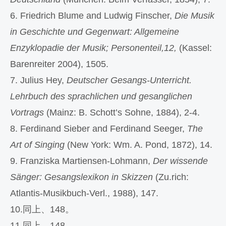
6. Friedrich Blume and Ludwig Finscher,
Die Musik
in Geschichte und Gegenwart: Allgemeine
Enzyklopadie der Musik; Personenteil,12,
(Kassel:
Barenreiter 2004), 1505.
7. Julius Hey,
Deutscher Gesangs-Unterricht.
Lehrbuch des sprachlichen und gesanglichen
Vortrags
(Mainz: B. Schott’s Sohne, 1884), 2-4.
8. Ferdinand Sieber and Ferdinand Seeger,
The
Art of Singing
(New York: Wm. A. Pond, 1872), 14.
9. Franziska Martiensen-Lohmann,
Der wissende
Sänger: Gesangslexikon in Skizzen
(Zu.rich:
Atlantis-Musikbuch-Verl., 1988), 147.
10.同上、148。
11.同上、148。