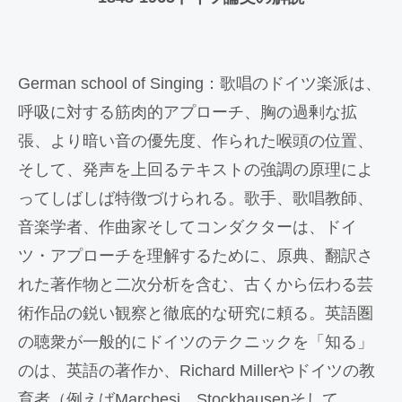
German school of Singing：歌唱のドイツ楽派は、
呼吸に対する筋肉的アプローチ、胸の過剰な拡
張、より暗い音の優先度、作られた喉頭の位置、
そして、発声を上回るテキストの強調の原理によ
ってしばしば特徴づけられる。歌手、歌唱教師、
音楽学者、作曲家そしてコンダクターは、ドイ
ツ・アプローチを理解するために、原典、翻訳さ
れた著作物と二次分析を含む、古くから伝わる芸
術作品の鋭い観察と徹底的な研究に頼る。英語圏
の聴衆が一般的にドイツのテクニックを「知る」
のは、英語の著作か、Richard Millerやドイツの教
育者（例えばMarchesi、Stockhausenそして