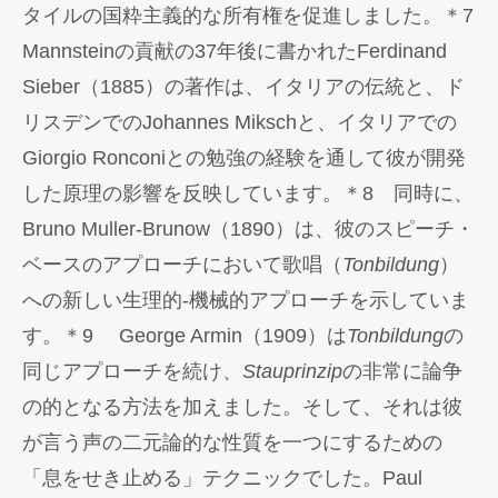
タイルの国粋主義的な所有権を促進しました。＊7
Mannsteinの貢献の37年後に書かれたFerdinand
Sieber（1885）の著作は、イタリアの伝統と、ド
リスデンでのJohannes Mikschと、イタリアでの
Giorgio Ronconiとの勉強の経験を通して彼が開発
した原理の影響を反映しています。＊8 同時に、
Bruno Muller-Brunow（1890）は、彼のスピーチ・
ベースのアプローチにおいて歌唱（
Tonbildung
）
への新しい生理的‐機械的アプローチを示していま
す。＊9 George Armin（1909）は
Tonbildung
の
同じアプローチを続け、
Stauprinzip
の非常に論争
の的となる方法を加えました。そして、それは彼
が言う声の二元論的な性質を一つにするための
「息をせき止める」テクニックでした。Paul