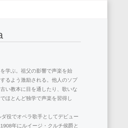
a
ノを学ぶ。祖父の影響で声楽を始
動するよう激励される。他人のソプ
た古い教本に目を通したり、歌いな
択でほとんど独学で声楽を習得し
ジルダ役でオペラ歌手としてデビュー
1908年にルイージ・クルチ侯爵と