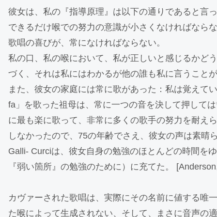
彼女は、私の『指導原理』は以下の通りであると言
できるだけ喉での努力の意識が小さくなければなら
歌唱の喜びが、常になければならない。
私の口、私の喉において、私が正しいと感じるかど
づく、それは私にはわかるが他の誰も私に言うこと
また、彼女の家庭には常に歌があった：私は覚えています、7
fa」を歌った祖母は、常に一つの音を決して押して
に最も楽に歌って、非常に多くの歌手の努力を耐え
しなかったので、75の年齢でさえ、彼女の声は素晴
Galli- Curciは、彼女自身の勉強のほとんどの時
『弱い箇所』の勉強のために）に充てた。 [Anderson, We San
カヴァーされた歌唱は、実際にその名前に値する唯
た喉によって生成されない、そして、まさに音声の