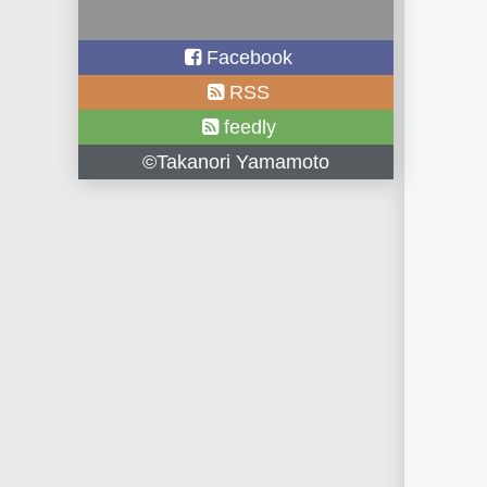
Facebook
RSS
feedly
©Takanori Yamamoto