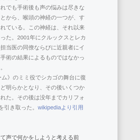
それでも手術後も声の悩みは尽きな
ことから、喉頭の神経の一つが、す
られている。この神経は、それ以来
った。2001年にクルックスとレカ
、担当医の同僚ならびに近親者にイ
は手術の結果によるものではなかっ
る。
エーム》のミミ役でシカゴの舞台に復
ほど明らかとなり、その後いくつか
まれた。その後は没年までカリフォ
息を引き取った。
wikipediaより引用
して声で何かをしようと考える前