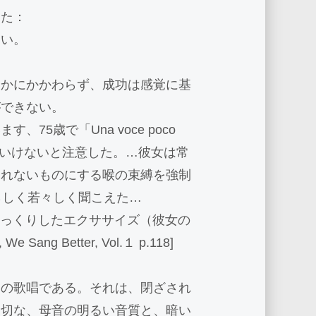
った：
ない。
うかにかかわらず、成功は感覚に基
ができない。
5歳で「Una voce poco
はいけないと注意した。…彼女は常
られないものにする喉の束縛を強制
らしく若々しく聞こえた…
間をゆっくりしたエクササイズ（彼女の
g Better, Vol.１ p.118]
一の歌唱である。それは、閉ざされ
適切な、母音の明るい音質と、暗い