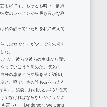
な芸術家です。もっとも時々、訓練
、彼女のレッスンから最も豊かな利
らは私の誤っていた所を私に教えて
非常に鋭敏です）が少しでも欠点を
ました。
もとへ行ったが、彼らや彼らの生徒から聞い
でやっていこうと決めた。
彼女は
う自分の恵まれた立場を良く認識し
の脳と、魂で』他の誰も彼を与える
（音高）、濃淡、鮮明度と共鳴の性質
そうでなければならないかどうかに
 [Anderson, We Sang