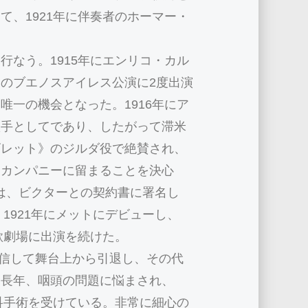
て、1921年に伴奏者のホーマー・
行なう。1915年にエンリコ・カル
のブエノスアイレス公演に2度出演
唯一の機会となった。1916年にア
歌手としてであり、したがって滞米
ゴレット》のジルダ役で絶賛され、
・カンパニーに留まることを決心
には、ビクターとの契約書に署名し
1921年にメットにデビューし、
歌劇場に出演を続けた。
確信して舞台上から引退し、その代
。長年、咽頭の問題に悩まされ、
外科手術を受けている。非常に細心の