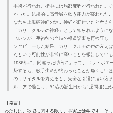
手術が行われ、術中には局部麻酔が行われた。
かった。結果的に高音域を歌う能力が喪われた
なわち上喉頭神経の迷走神経が疵付いたと考え
「ガリ＝クルチの神経」として知られるようにな
ベレンが、手術後の当時の報道記事を再検証し
ンタビューした結果、ガリ＝クルチの声の衰え
たという可能性が非常に高いことを報告してい
1936年に、間違った助言によって、《ラ・ボ
帰するも、歌手生命が終わったことが痛々しい
のリサイタルを終えると、完全な引退に追い込
ルニアで過ごし、82歳の誕生日から1週間後に
【発言】
わたしは、歌唱に関する限り、事実上独学です。そ