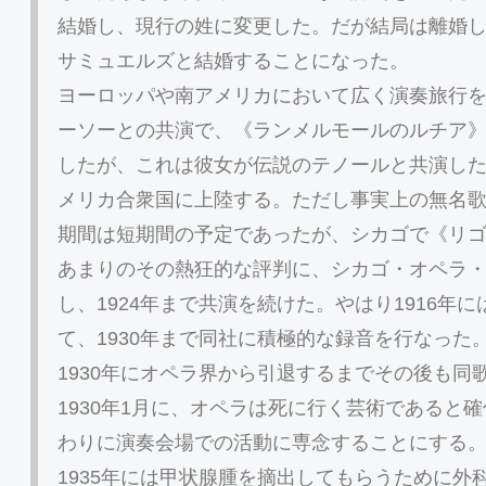
結婚し、現行の姓に変更した。だが結局は離婚し
サミュエルズと結婚することになった。
ヨーロッパや南アメリカにおいて広く演奏旅行を
ーソーとの共演で、《ランメルモールのルチア》
したが、これは彼女が伝説のテノールと共演した
メリカ合衆国に上陸する。ただし事実上の無名
期間は短期間の予定であったが、シカゴで《リ
あまりのその熱狂的な評判に、シカゴ・オペラ
し、1924年まで共演を続けた。やはり1916年
て、1930年まで同社に積極的な録音を行なった。
1930年にオペラ界から引退するまでその後も同
1930年1月に、オペラは死に行く芸術であると
わりに演奏会場での活動に専念することにする
1935年には甲状腺腫を摘出してもらうために