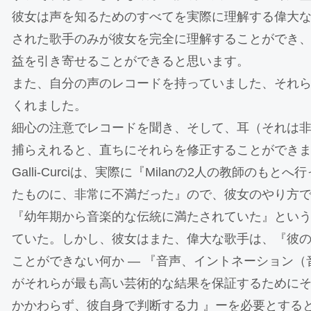
彼女は声を知るためのすべてを実際に理解する偉大
された歌手のみが彼女を完全に理解することができ
益を引き寄せることができると思います。
また、自分の声のレコードを持っていました、それ
くれました。
細心の注意でレコードを聞き、そして、耳（それは
捕らえれると、直ちにそれらを修正することができ
Galli-Curciは、実際に『Milanの2人の教師の
たものに、非常に不満だった』ので、彼女のやり方
『幼年期から音楽的な伝統に満たされていた』とい
ていた。
しかし、彼女はまた、偉大な歌手は、『彼
ことができない何か ― 『音声、イントネーション
がそれらが最も高い芸術的な結果を保証するために
かかわらず、彼自身で判断する力 』ーを必要とするとも言った。