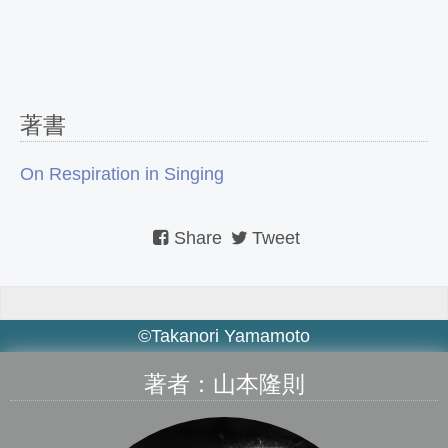
著書
On Respiration in Singing
Share
Tweet
©Takanori Yamamoto
著者：山本隆則