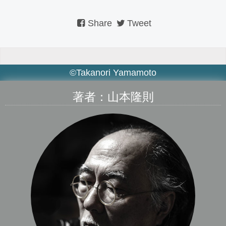
Share
Tweet
©Takanori Yamamoto
著者：山本隆則