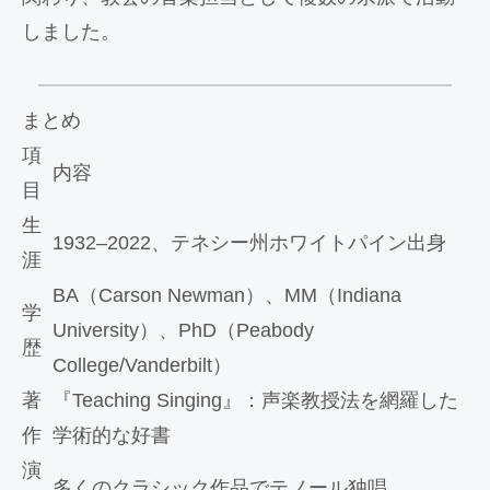
しました。
まとめ
項
内容
目
生
1932–2022、テネシー州ホワイトパイン出身
涯
BA（Carson Newman）、MM（Indiana
学
University）、PhD（Peabody
歴
College/Vanderbilt）
著
『Teaching Singing』：声楽教授法を網羅した
作
学術的な好書
演
多くのクラシック作品でテノール独唱