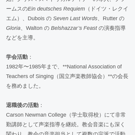
ームスの
Ein deutsches Requiem
（ドイツ・レクイ
エム）、Dubois の
Seven Last Words
、Rutter の
Gloria
、Walton の
Belshazzar’s Feast
の演奏指導
などを主導。
学会活動
：
1982年〜1985年まで、**National Association of
Teachers of Singing（国立声楽教師協会）**の会長
を務めました。
退職後の活動
：
Carson Newman College（学士取得校）にて非常
勤講師として声楽指導を継続。教会音楽にも深く
関わり、教会の音楽担当として複数の宗派で活動