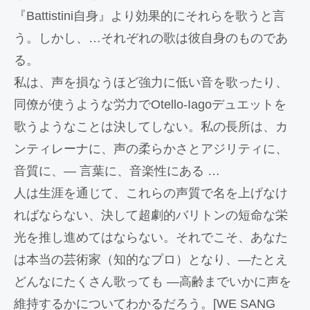
『Battistini自身』より効果的にそれらを歌うと言
う。しかし、…それぞれの歌は彼自身のものであ
る。
私は、声を損なうほど強力に低い音を歌ったり、
同僚が使うような労力でOtello-Iagoデュエットを
歌うようなことは決してしない。私の長所は、カ
ンティレーナに、声の柔らかさとアジリティに、
音質に、― 言葉に、音楽性にある …
人は生涯を通じて、これらの声質で名を上げなけ
ればならない、決して超劇的バリトンの短命な栄
光を推し進めてはならない。それでこそ、あなた
は本当の芸術家（知的なプロ）となり、―たとえ
どんなにたくさん歌っても ―高齢までいかに声を
維持するかについてわかるだろう。[WE SANG