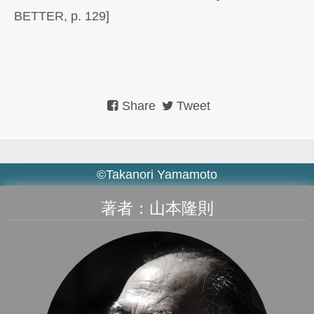
BETTER, p. 129]
Share
Tweet
©Takanori Yamamoto
著者：山本隆則