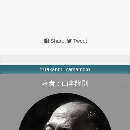
Share
Tweet
©Takanori Yamamoto
著者：山本隆則