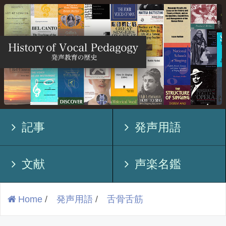
記事
発声用語
文献
声楽名鑑
Home
/
発声用語
/
舌骨舌筋