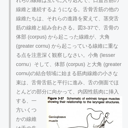
れらの線維は互いに入り込んで、口蓋舌筋の
線維と連続するようになる。舌骨舌筋の他の
線維たちは、それらの進路を変えて、茎突舌
筋の線維と組み合わさる。図3-37で、舌骨の
体部 (corpus) から起こった線維が、大角
(greater cornu) から起こっている線維に重な
る点を注意深く観察しなさい。小角 (lesser
cornu）そして、体部 (corpus) と大角 (greater
cornu)の結合領域に始まる筋肉線維の小さな
束は、舌骨舌筋と平行に進み、舌の側面でほ
とんどの部
分に向かって、内因性筋肉に挿入
する、一
方いくつ
かの線維