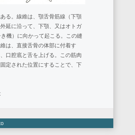
である。線維は、顎舌骨筋線（下顎
の外延に沿って、下顎、又はオトガ
ひき機）に向かって起こる。この縫
線維は、直接舌骨の体部に付着す
骨、口腔底と舌を上げる。この筋肉
を固定された位置にすることで、下
t
to