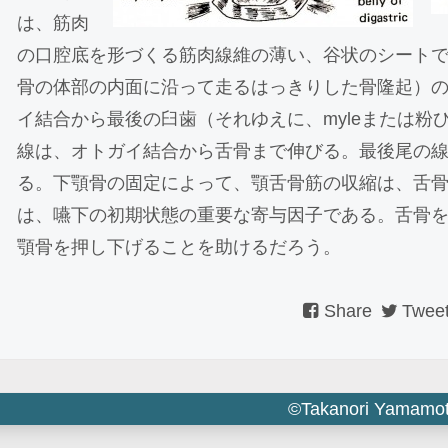
は、筋肉
の口腔底を形づくる筋肉線維の薄い、谷状のシート
骨の体部の内面に沿って走るはっきりした骨隆起）
イ結合から最後の臼歯（それゆえに、myleまたは粉
線は、オトガイ結合から舌骨まで伸びる。最後尾の
る。下顎骨の固定によって、顎舌骨筋の収縮は、舌
は、嚥下の初期状態の重要な寄与因子である。舌骨
顎骨を押し下げることを助けるだろう。
Share
Twee
©Takanori Yamamo