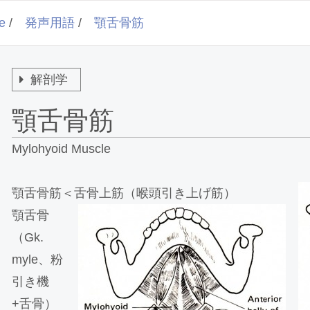
e
/
発声用語
/
顎舌骨筋
解剖学
顎舌骨筋
Mylohyoid Muscle
顎舌骨筋＜舌骨上筋（喉頭引き上げ筋）
顎舌骨
（Gk.
myle、粉
引き機
+舌骨）