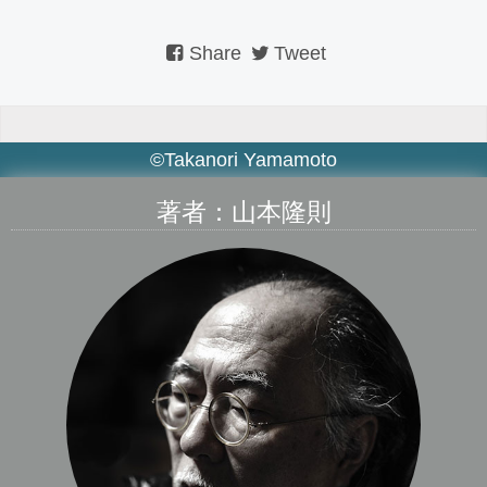
Share
Tweet
©Takanori Yamamoto
著者：山本隆則