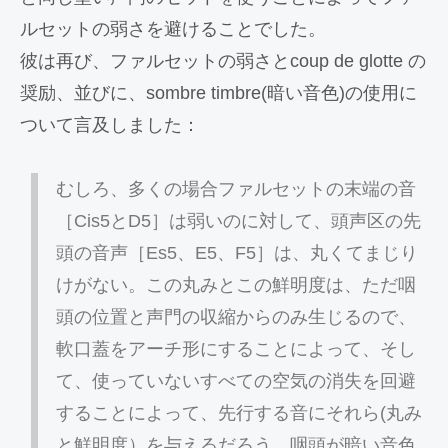
ルセットの弱さを避けることでした。
彼は再び、ファルセットの弱さとcoup de glotte の
奨励、並びに、sombre timbre(暗い音色)の使用に
ついて言及しました：
むしろ、多くの場合ファルセットの末端の音
［Cis5とD5］は弱いのに対して、頭声区の先
頭の音声［Es5、E5、F5］は、丸くてまじり
けがない。
この丸みとこの鮮明度は、ただ咽
頭の位置と声門の収縮からのみ生じるので、
軟口蓋をアーチ形にすることによって、そし
て、使っていないすべての空気の消失を回避
することによって、先行する音にそれら(丸み
と鮮明度）を与えるだろう。
咽頭が暗い音色