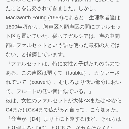
たことを告発されてきました。しかし、
Mackworth Young (1953)によると、生理学者達は
1800年頃から、胸声区と頭声区の間にファルセッ
ト区を置いていた。従ってガルシアは、声の中間
部にファルセットという語を使った最初の人では
ない、と指摘しています。
『ファルセットは、特に女性と子供たちのもので
ある。この声区は弱くて（faubke）、カヴァーさ
れていて（couvert）、むしろより低い部分におい
て、フルートの低い音に似ている。』
彼は、女性のファルセットが大体A3またはB3から
C4またはCis4まで広がると言って、こう加えた。
『音声が［D4］より下に下降するほど、それらは
より弱まる;［A3］より下で、それらはなくな