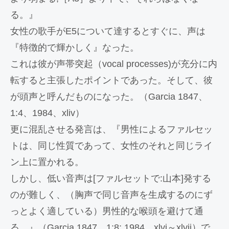
る。』
女性の歌手がE5について達するとすぐに、声は
『特徴的で輝かしく』なった。
これは彼が声帯突起（vocal processes)が充分に内
転すると主張したポイントであった。そして、彼
が頭声と呼んだものになった。（Garcia 1847、
1:4、1984、xliv）
更に混乱させる発言は、『男性によるファルセッ
トは、同じ性質であって、女性のそれと同じライ
ン上に置かれる。
しかし、低い音声は[ファルセットで:山本]発する
のが難しく、（胸声で同じ音声を生成するのにず
っとよく適している）男性的な喉頭を避けて通
る。』（Garcia 1847、1:8; 1984、xlvi～xlvii）で