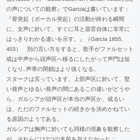
の声についての観察』でGarciaは書いています：
『骨突起［ボーカル突起］の活動が終わる瞬間
に、女声に於いて、すぐに耳と器官自体に非常に
はっきりわかる違いを示す。』（Garcia 1855、
403） 別の言い方をすると、歌手がファルセット
或は中声から頭声区へ移るにしたがって声門は短
くなり､声帯の閉鎖はより強くなる。
スタークは言っています、上部声区に於いて、堅
い発声とゆるい発声の間にあるこの違いがどうや
ら、ガルシアが頭声区が本当の声区か、或るい
は、ただのファルセットの続きかを決めかねてい
る原因のようである。
ガルシアは胸声に於いても同様の現象を観察した
が、それらには2つの名前を与えなかった：