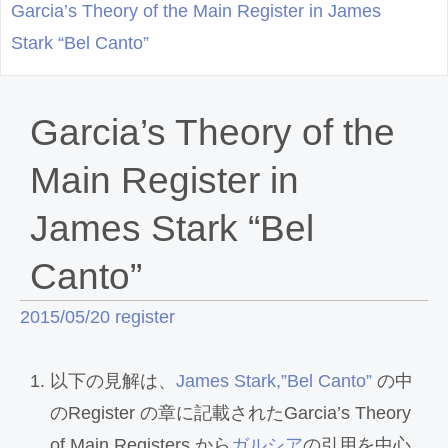
Garcia’s Theory of the Main Register in James
Stark “Bel Canto”
Garcia’s Theory of the
Main Register in
James Stark “Bel
Canto”
2015/05/20
register
以下の見解は、
James Stark,”Bel Canto”
の中
のRegister の章に記載されたGarcia’s Theory
of Main Registers から
ガルシア
の引用を中心