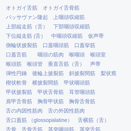
オトガイ舌筋
オトガイ舌骨筋
パッサヴァン隆起
上咽頭収縮筋
上部縦走筋（舌）
下部咽頭収縮筋
下位縦走筋 (舌）
中咽頭収縮筋
仮声帯
側輪状披裂筋
口蓋咽頭筋
口蓋挙筋
口蓋舌筋
咽頭の筋肉
喉咽頭
喉頭室
喉頭筋
喉頭管
垂直舌筋（舌）
声帯
弾性円錘
後輪上披裂筋
斜披裂間筋
梨状窩
楔状軟骨
横披裂間筋
甲状咽頭筋
甲状披裂筋
甲状舌骨筋
耳管咽頭筋
肩甲舌骨筋
胸骨甲状筋
胸骨舌骨筋
舌の内因性筋肉
舌の外因性筋肉
舌口蓋筋 （glossopalatine）
舌横筋（舌）
舌骨
舌骨舌筋
茎突咽頭筋
茎突舌筋