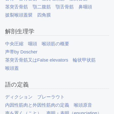
茎突舌骨筋
顎二腹筋
顎舌骨筋
鼻咽頭
披裂喉頭蓋襞
四角膜
解剖生理学
中央圧縮
咽頭
喉頭筋の概要
声帯by Doscher
茎突舌骨筋又はFalse elevators
輪状甲状筋
喉頭蓋
語の定義
ディクション
ブレーラウト
内因性筋肉と外因性筋肉の定義
喉頭原音
声を置く（こと）
声明・表明（enunciation）