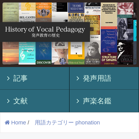
記事
発声用語
文献
声楽名鑑
Home
/
用語カテゴリー phonation