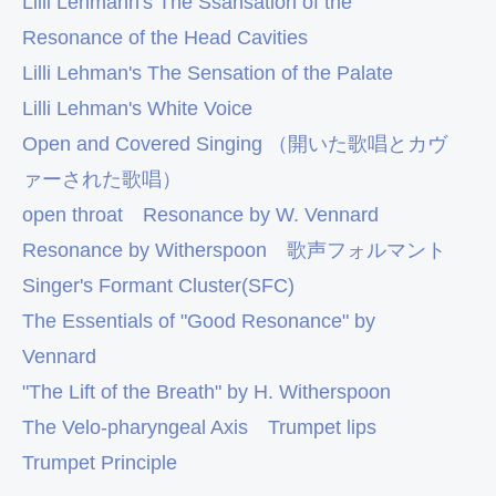
Lilli Lehmann's The Ssansation of the
Resonance of the Head Cavities
Lilli Lehman's The Sensation of the Palate
Lilli Lehman's White Voice
Open and Covered Singing （開いた歌唱とカヴ
ァーされた歌唱）
open throat
Resonance by W. Vennard
Resonance by Witherspoon
歌声フォルマント
Singer's Formant Cluster(SFC)
The Essentials of "Good Resonance" by
Vennard
"The Lift of the Breath" by H. Witherspoon
The Velo-pharyngeal Axis
Trumpet lips
Trumpet Principle